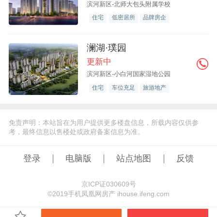
滨河新区-北师大包头附属学校
住宅
低密居所
品牌房企
澜湖·璞园
更新中
滨河新区-小白河国家湿地公园
住宅
车位充足
旅游地产
免责声明：本站旨在为用户提供更多楼盘信息，所载内容仅供参
考，最终信息以售楼处或政府备案信息为准。
登录
电脑版
站点地图
反馈
京ICP证030609号
©️2019手机凤凰网房产 ihouse.ifeng.com