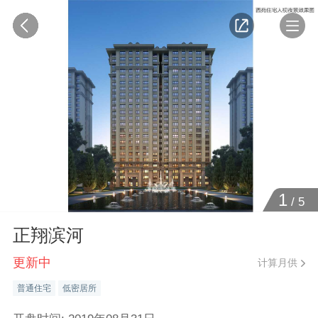
1
/
5
正翔滨河
更新中
计算月供
普通住宅
低密居所