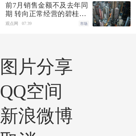
前7月销售金额不及去年同
川和雅安地震报道，有着媒体从业经历的
期 转向正常经营的碧桂园
老戴有经验，“起初，集团也想过捐赠心
仍要面对难题
观点网
07:39
市场
电图检测仪等医疗器械，后来决定，口
罩、消毒液、护目镜等这些物资才是隔绝
传染最有效但却最紧缺的第一层盾牌。”
图片分享
为了保证这部分物资能够及时到位，李培
成的公司从1月22日确定采购医疗物资，
QQ空间
随着当时疫情的逐渐加重，口罩的供应渠
道已经收窄，库存紧张许多商家渠道售
罄，此情况为找到大批量的口罩增加了难
新浪微博
度。
时间紧、任务重，在总部下达指令后，20