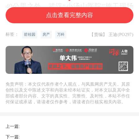
40公里之外，武汉“小汤山医院”施工现场
点击查看完整内容
机声隆隆，正在连夜紧急施工。几天后，
在这里，江夏区雷神山医院预计完成施
标签：
【责编】 王迪(PO297)
工，新增床位1300张，接踵而至的医护人
碧桂园
房产
万科
员及患者的入住意味着医疗物资需要大批
量的紧急供应。
从主动联系红十字会捐赠物资到各区医院
慕名电话打来，即便是捐赠医疗物资信息
免责声明：本文仅代表作者个人观点，与凤凰网房产无关。其原
创性以及文中陈述文字和内容未经本站证实，对本文以及其中全
公布后的第四天，李培成的协调内容比除
部或者部分内容、文字的真实性、完整性、及时性，本站不作任
何保证或承诺，请读者仅作参考，请读者自行核实相关内容。
夕开始时增加了好几倍，采访因“忙碌”推
迟之后，又被多个紧急电话所打断。
上一篇:
今年春节，原本李培成计划好的度假计划
下一篇: