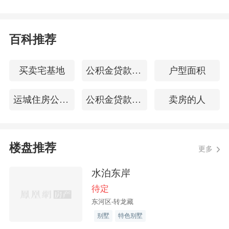
因为这场疫情被打乱了，在武汉二十余
年，虽不是本地人，于他而言，这种成
百科推荐
家、立业安土的内心情感，武汉早已和家
乡比肩。
买卖宅基地
公积金贷款手续费
户型面积
1月24日（除夕），连日的阴雨天加上病
运城住房公积金查询
公积金贷款程序
卖房的人
疫笼罩下的武汉：焦虑、感动、驰援交
织。这一天，李培成并没有丝毫过节的心
情，夫人在忙活年夜饭，而他还在频繁地
楼盘推荐
更多
打电话，通过多种途径联系武汉市慈善总
会及武汉市红十字会，帮助找到口罩的捐
水泊东岸
赠接收点。因为压力大、事情着急，情绪
待定
不免急躁，他还和夫人拌了嘴。
东河区-转龙藏
别墅
特色别墅