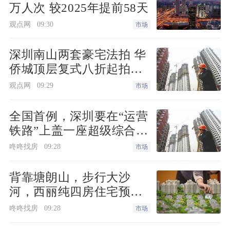
山区政府求助，当地酒精已经断货。” “收
万人次 较2025年提前58天
到。” 这是1月26日17:25分两人群里面的
观点网
09:30
市场
对话内容。
深圳南山两套豪宅法拍 华
一个身在湖北武汉，一个家在江苏盐城，
侨城顶层复式八折起拍深
圳湾住宅1334.98万起
相距787.6公里，虽然两位素未谋面，像
观点网
09:29
市场
这种微信对话几乎每小时都在上演。
全国首例，深圳要在“运营
铁路”上盖一座超级综合
李培成也是在这个群里明确了自己在武汉
体！
前线的任务：将公司向武汉紧急全球调运
咚咚找房
09:28
市场
首批40万个N99、N95等专业医用口罩，
背靠塘朗山，步行大沙
支援到新型冠状病毒感染肺炎疫情的最前
河，西丽纯四房住宅预备
线。
上新
咚咚找房
09:28
市场
谈起为何会选择捐助医疗物资，参加过汶