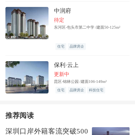
两天前，李培成的公司——中国奥园决定
中润府
向武汉前线灾区捐赠口罩等一批紧急医疗
待定
物资，李培成作为武汉公司的负责人和集
东河区-包头市第二中学 /建面50-125m²
团的戴远程成为了此次抗疫援助的前线协
调负责人及物资调度前后方协调负责人。
住宅
品牌房企
医疗物资交接进行中
保利·云上
更新中
为保证前方后方沟通顺利，他们有一个专
昆区-锦林公园 /建面106-149m²
门的工作群，里边包括医院院长、集团领
住宅
品牌房企
科技住宅
导、财务、地区公司的同事，随时有动
向，随时进行协调。
推荐阅读
“老戴，能不能调一些医用酒精过来。 青
深圳口岸外籍客流突破500