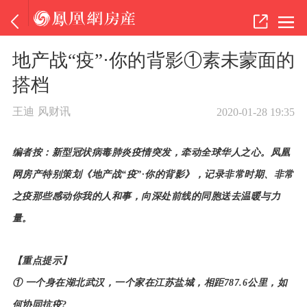
地产战“疫”·你的背影①素未蒙面的
搭档
王迪
风财讯
2020-01-28 19:35
编者按：新型冠状病毒肺炎疫情突发，牵动全球华人之心。凤凰
网房产特别策划《地产战“疫”·你的背影》，记录非常时期、非常
之疫那些感动你我的人和事，向深处前线的同胞送去温暖与力
量。
【重点提示】
① 一个身在湖北武汉，一个家在江苏盐城，相距787.6公里，如
何协同抗疫?