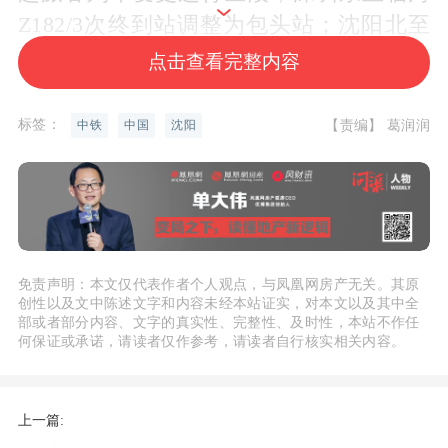
Z182/3次终到站调整为包头站；沈阳北至
西宁K1520/17次径路调整为沈阳北、大
点击查看完整内容
成、裕国、马三家站运行；西宁至沈阳北
K1518/9次径路调整为马三家、永安桥、
标签：
【责编】 葛润润
中铁
中国
沈阳
大成、沈阳北站运行。1趟旅游列车调整
时刻，具体情况为：9月20日至10月30
日，大同至额济纳Y329/330次时刻进行调
整。
免责声明：本文仅代表作者个人观点，与凤凰网房产无关。其原
创性以及文中陈述文字和内容未经本站证实，对本文以及其中全
部或者部分内容、文字的真实性、完整性、及时性，本站不作任
何保证或承诺，请读者仅作参考，请读者自行核实相关内容。
上一篇: