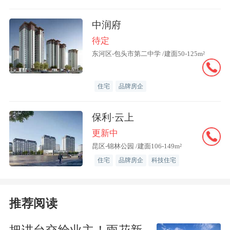
中润府
待定
东河区-包头市第二中学 /建面50-125m²
住宅
品牌房企
保利·云上
更新中
昆区-锦林公园 /建面106-149m²
住宅
品牌房企
科技住宅
推荐阅读