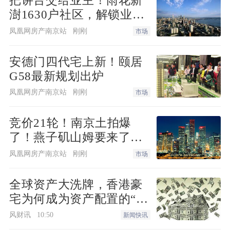
把讲台交给业主！雨花新
澍1630户社区，解锁业主
自治社群新样本
凤凰网房产南京站
刚刚
市场
安德门四代宅上新！颐居
G58最新规划出炉
凤凰网房产南京站
刚刚
市场
竞价21轮！南京土拍爆
了！燕子矶山姆要来了…
凤凰网房产南京站
刚刚
市场
全球资产大洗牌，香港豪
宅为何成为资产配置的“必
选项”？
风财讯
10:50
新闻快讯